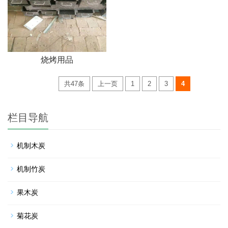
烧烤用品
共47条
上一页
1
2
3
4
栏目导航
机制木炭
机制竹炭
果木炭
菊花炭